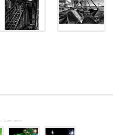
kommentare
/
0