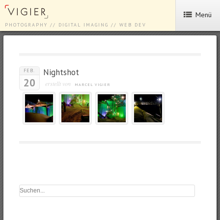
Menü
PHOTOGRAPHY // DIGITAL IMAGING // WEB DEV
Nightshot
FEB.
20
erstellt von
MARCEL VIGIER