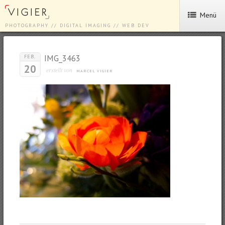
Menü
PHOTOGRAPHY // DIGITAL IMAGING // WEB DEV
IMG_3463
FEB.
20
erstellt von
MARCEL VIGIER