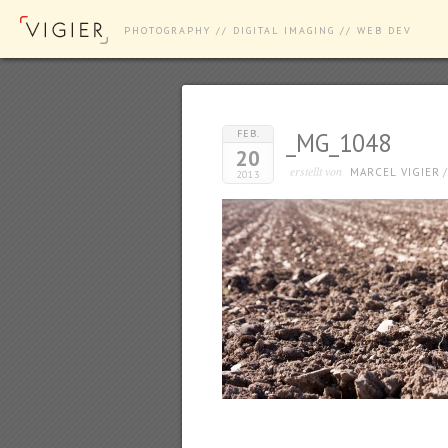
PHOTOGRAPHY // DIGITAL IMAGING // WEB DEV
FEB.
_MG_1048
20
erstellt von
MARCEL VIGIER
2013