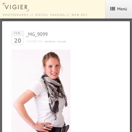
Menü
PHOTOGRAPHY // DIGITAL IMAGING // WEB DEV
_MG_9099
FEB.
20
erstellt von
MARCEL VIGIER