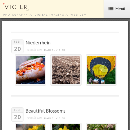
Menü
PHOTOGRAPHY // DIGITAL IMAGING // WEB DEV
Niederrhein
FEB.
20
erstellt von
MARCEL VIGIER
Beautiful Blossoms
FEB.
20
erstellt von
MARCEL VIGIER